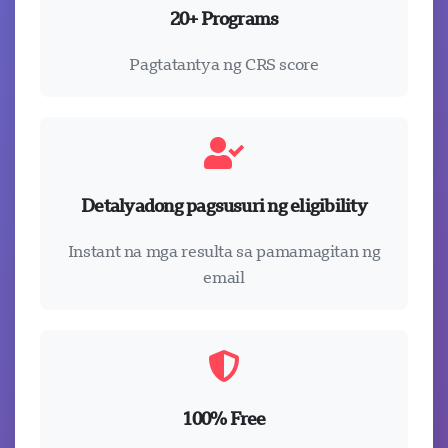
20+ Programs
Pagtatantya ng CRS score
Detalyadong pagsusuri ng eligibility
Instant na mga resulta sa pamamagitan ng
email
Visavio Support
100% Free
Online Ngayon