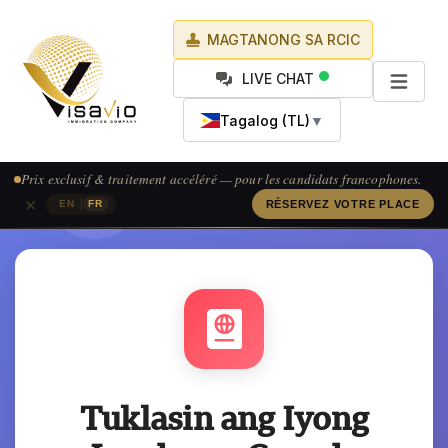
MAGTANONG SA RCIC
LIVE CHAT
Tagalog (TL)
▼
Prix exclusif & traitement accéléré — pour les candidats francophones.
Visavio Support
×
|
EN
FR
RÉSERVEZ VOTRE PLACE
VI
Online
Tuklasin ang Iyong