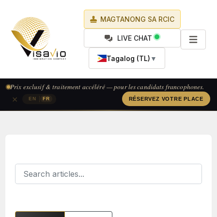
MAGTANONG SA RCIC
LIVE CHAT
Tagalog (TL)
▼
Prix exclusif & traitement accéléré — pour les candidats francophones.
×
|
EN
FR
RÉSERVEZ VOTRE PLACE